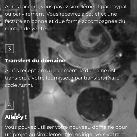
Après l'accord, vous payez simplement par Paypal
ou par virement. Vous recevrez à cet effet une
facture en bonne et due forme accompagnée du
contrat de vente.
3
Transfert du domaine
Après réception du paiement, le domaine est
transféré à votre fournisseur par transfert (via le
code Auth).
4
Allez-y !
Vous pouvez utiliser votre nouveau domaine pour
un projet ou simplement le rediriger vers votre